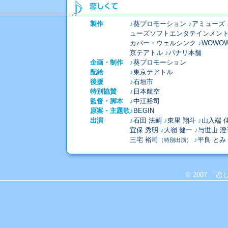
恋しくて
製作
♪
葵プロモーション
♪
アミューズ
ューズソフトエンタテインメン
カパー・ウェルシンク
♪
WOWO
京テアトル
♪
パナリ本舗
企画・制作
♪
葵プロモーション
配給
♪
東京テアトル
後援
♪
石垣市
特別協賛
♪
日本航空
監督・脚本
♪
中江裕司
原案・主題歌
♪
BEGIN
出演
♪
石田 法嗣
♪
東里 翔斗
♪
山入端 
宜保 秀明
♪
大嶺 健一
♪
与世山 澄
三宅 裕司
♪
平良 とみ
（特別出演）
© 2007 「恋