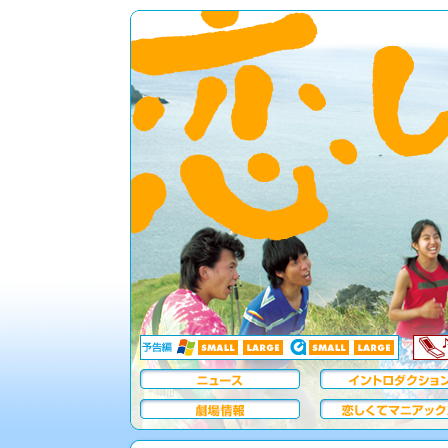
「恋しくて」
2007年GW テアトル新宿・銀座テアトルシネマ他 全国ロードショー
監督・脚本：中江裕司
ニュース
イントロダクション
劇場情報
恋しくて
マニアックス